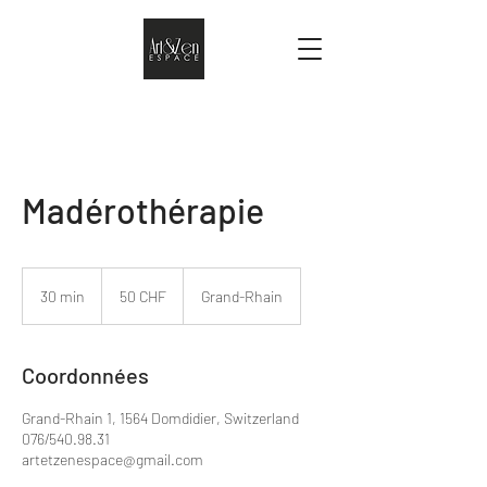
Madérothérapie
50
francs
30 min
3
50 CHF
Grand-Rhain
suisses
0
m
i
Coordonnées
n
Grand-Rhain 1, 1564 Domdidier, Switzerland
076/540.98.31
artetzenespace@gmail.com