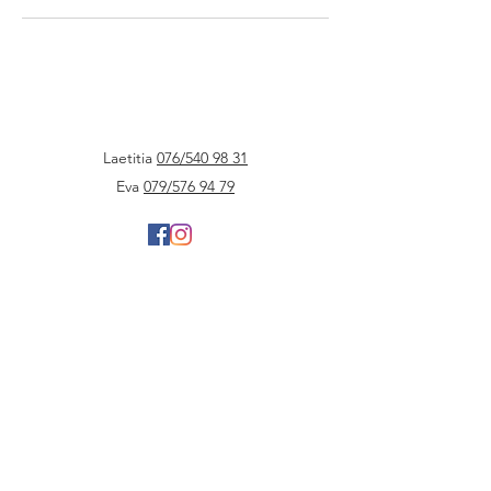
Laetitia
076/540 98 31
Eva
079/576 94 79
©2021 par Art&Zen Espace
Tous droits réservés.
Conditions générales